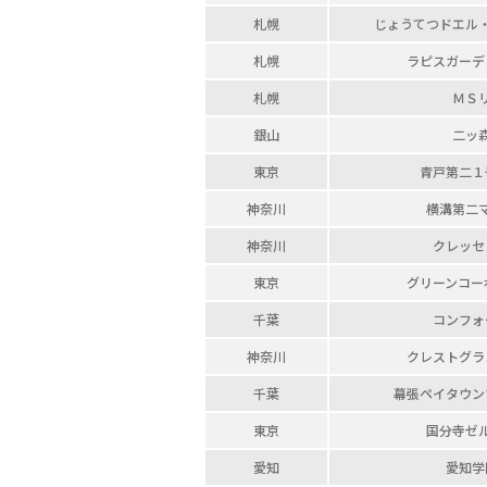
札幌
じょうてつドエル
札幌
ラピスガーデ
札幌
ＭＳ
銀山
二ッ
東京
青戸第二１
神奈川
横溝第二
神奈川
クレッセ
東京
グリーンコー
千葉
コンフォ
神奈川
クレストグラ
千葉
幕張ペイタウン
東京
国分寺ゼ
愛知
愛知学