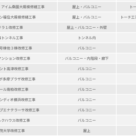
・アイム桑園
大規模修繕工事
屋上・バルコニー
ト
ン福住
大規模修繕工事
屋上・バルコニー
トーチ工
リラ１改修工事
屋上・
バルコニー・外壁
森トンネル工事
トンネル内
号棟
他３棟改修工事
バルコニー
マンション
改修工事
バルコニー・内階段・廊下
ント高津
改修工事
バルコニー
ポ多摩プラザ
改修工事
バルコニー
ール南柏
改修工事
バルコニー
ンディオ横浜
改修工事
バルコニー
プエナテラーサ
改修工事
バルコニー
ルクハウス
改修工事
バルコニー
院大学
改修工事
屋上