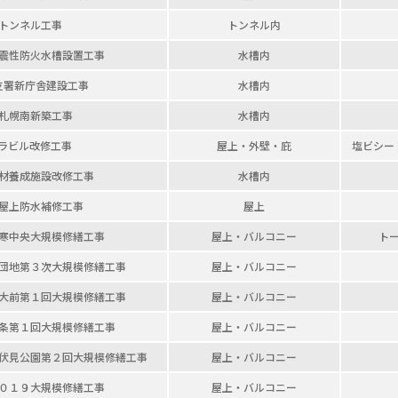
トンネル工事
トンネル内
震性防火水槽設置工事
水槽内
支署
新庁舎建設工事
水槽内
札幌南新築工事
水槽内
ラビル改修工事
屋上・外壁・庇
塩ビシー
材養成施設
改修工事
水槽内
屋上
防水補修工事
屋上
寒中央
大規模修繕工事
屋上・バルコニー
ト
団地
第３次大規模修繕工事
屋上・バルコニー
大前
第１回大規模修繕工事
屋上・バルコニー
条
第１回大規模修繕工事
屋上・バルコニー
伏見公園
第２回大規模修繕工事
屋上・バルコニー
０１９大規模修繕工事
屋上・バルコニー