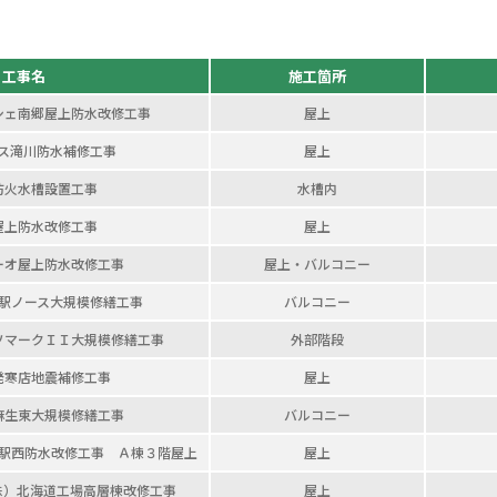
工事名
施工箇所
シェ南郷
屋上防水改修工事
屋上
ス滝川
防水補修工事
屋上
防火水槽設置工事
水槽内
屋上
防水改修工事
屋上
ーオ
屋上防水改修工事
屋上・バルコニー
駅ノース
大規模修繕工事
バルコニー
ソマークＩＩ
大規模修繕工事
外部階段
発寒店
地震補修工事
屋上
麻生東
大規模修繕工事
バルコニー
駅西
防水改修工事
Ａ棟３階屋上
屋上
株）
北海道工場高層棟改修工事
屋上