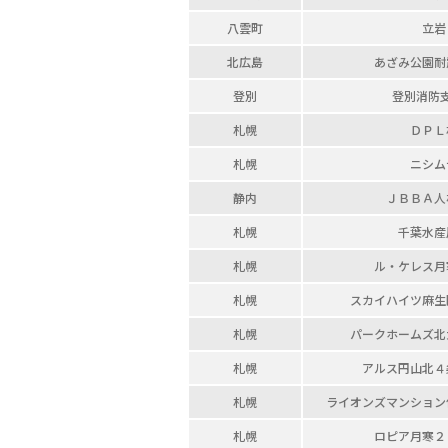
八雲町
立岩
北広島
あざみ公園
耐
登別
登別消防
札幌
ＤＰＬ
札幌
ニシム
静内
ＪＢＢＡ人
札幌
千葉水産
札幌
ル・ケレス月
札幌
スカイハイツ麻生
札幌
パークホームズ北
札幌
アルス円山北４
札幌
ライオンズマンション
札幌
ロピア月寒
２